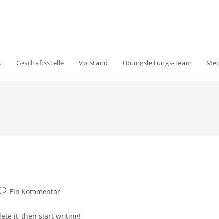
s
Geschäftsstelle
Vorstand
Übungsleitungs-Team
Med
Beitrags-
Ein Kommentar
Kommentare:
te it, then start writing!