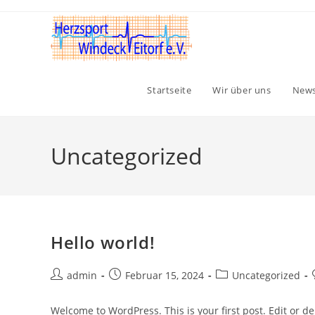
Zum
Inhalt
springen
Startseite
Wir über uns
New
Uncategorized
Hello world!
Beitrags-
Beitrag
Beitrags-
admin
Februar 15, 2024
Uncategorized
Autor:
veröffentlicht:
Kategorie:
Welcome to WordPress. This is your first post. Edit or dele