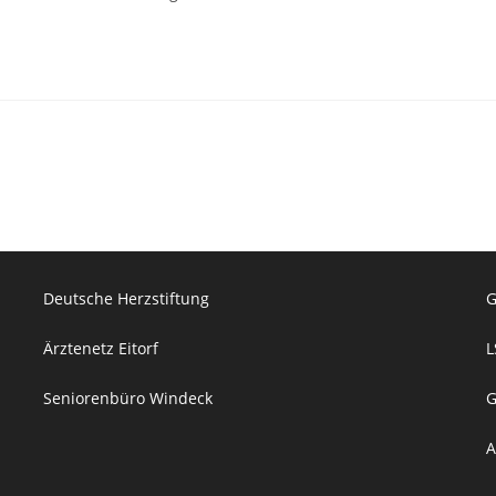
Deutsche Herzstiftung
G
Ärztenetz Eitorf
L
Seniorenbüro Windeck
G
A