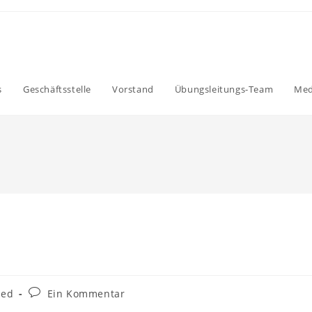
s
Geschäftsstelle
Vorstand
Übungsleitungs-Team
Med
Beitrags-
zed
Ein Kommentar
Kommentare: