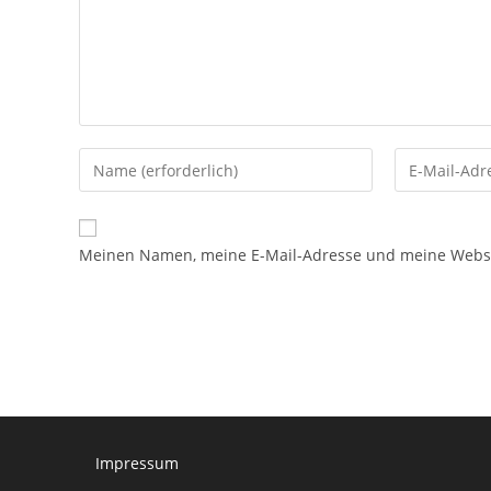
Gib
Gib
deinen
deine
Namen
E-
oder
Mail-
Meinen Namen, meine E-Mail-Adresse und meine Websit
Benutzernamen
Adresse
zum
zum
Kommentieren
Kommentier
ein
ein
Impressum