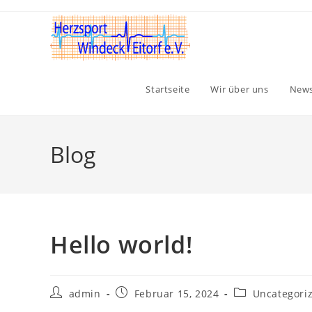
Zum
Inhalt
springen
Startseite
Wir über uns
New
Blog
Hello world!
Beitrags-
Beitrag
Beitrags-
admin
Februar 15, 2024
Uncategori
Autor:
veröffentlicht:
Kategorie: