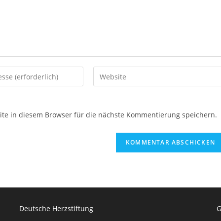
Gib
deine
Website-
URL
e in diesem Browser für die nächste Kommentierung speichern.
ein
(optional)
en
Deutsche Herzstiftung
G